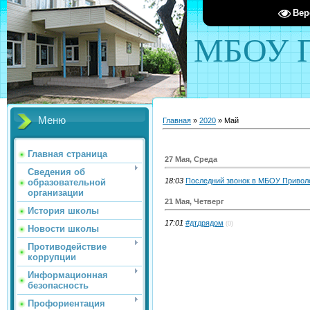
Вер
МБОУ П
Меню
Главная
»
2020
»
Май
Главная страница
27 Мая, Среда
Сведения об
18:03
Последний звонок в МБОУ Привол
образовательной
организации
21 Мая, Четверг
История школы
17:01
#дтдрядом
(0)
Новости школы
Противодействие
коррупции
Информационная
безопасность
Профориентация