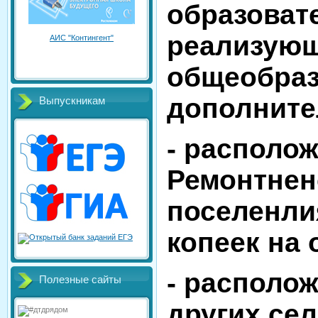
образоват
реализую
АИС "Контингент"
общеобраз
дополните
Выпускникам
- располо
Ремонтнен
поселенли
копеек на 
- располо
Полезные сайты
других се