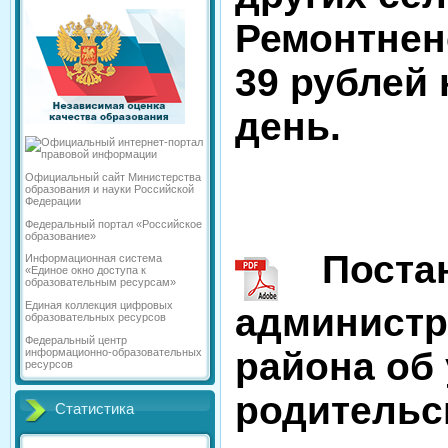
Ремонтнен
39 рублей 
день.
Официальный сайт Министерства
образования и науки Российской
Федерации
Федеральный портал «Российское
образование»
Постан
Информационная система
«Единое окно доступа к
образовательным ресурсам»
Единая коллекция цифровых
администр
образовательных ресурсов
Федеральный центр
района об
информационно-образовательных
ресурсов
родительс
Статистика