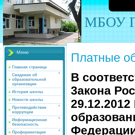
МБОУ П
Меню
Платные об
Главная страница
В соответст
Сведения об
образовательной
организации
3акона Ро
История школы
29.12.201
Новости школы
Противодействие
коррупции
образован
Информационная
безопасность
Федерации
Профориентация