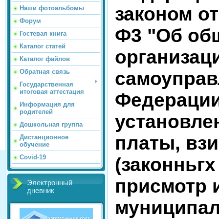
законом от
Наши фотоальбомы
Форум
Ф3 "Об об
Гостевая книга
Каталог статей
организац
Каталог файлов
самоуправ
Обратная связь
Государственная
итоговая аттестация
Федерации"
Информация для
родителей
установле
Дошкольная группа
платы, вз
Дистанционное
обучение
Covid-19
(законньгх
присмотр и
Электронный
дневник
муниципа