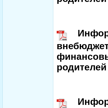
Информ
внебюджет
финансовы
родителей 
Информ