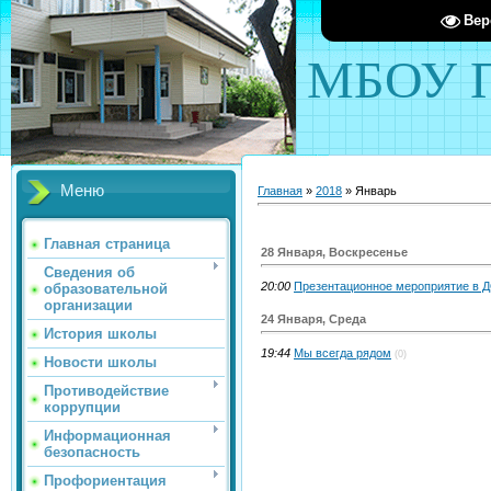
Вер
МБОУ П
Меню
Главная
»
2018
»
Январь
Главная страница
28 Января, Воскресенье
Сведения об
20:00
Презентационное мероприятие в 
образовательной
организации
24 Января, Среда
История школы
19:44
Мы всегда рядом
(0)
Новости школы
Противодействие
коррупции
Информационная
безопасность
Профориентация