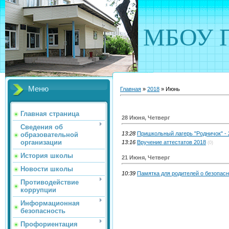
МБОУ П
Меню
Главная
»
2018
»
Июнь
Главная страница
28 Июня, Четверг
Сведения об
13:28
Пришкольный лагерь "Родничок" - 
образовательной
организации
13:16
Вручение аттестатов 2018
(0)
История школы
21 Июня, Четверг
Новости школы
10:39
Памятка для родителей о безопасн
Противодействие
коррупции
Информационная
безопасность
Профориентация