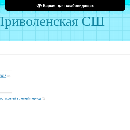
Версия для слабовидящих
риволенская СШ
2018
(0)
ости детей в летний период
(0)