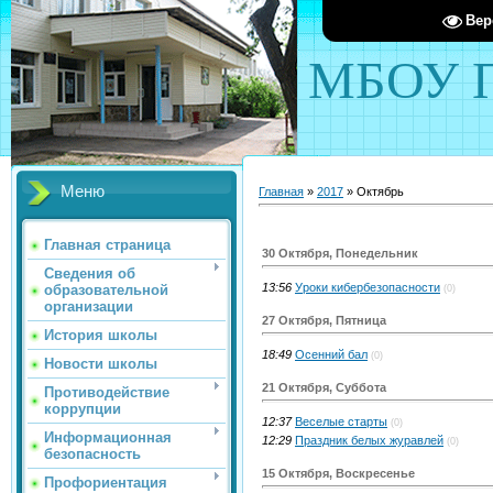
Вер
МБОУ П
Меню
Главная
»
2017
»
Октябрь
Главная страница
30 Октября, Понедельник
Сведения об
13:56
Уроки кибербезопасности
образовательной
(0)
организации
27 Октября, Пятница
История школы
18:49
Осенний бал
(0)
Новости школы
21 Октября, Суббота
Противодействие
коррупции
12:37
Веселые старты
(0)
Информационная
12:29
Праздник белых журавлей
(0)
безопасность
15 Октября, Воскресенье
Профориентация