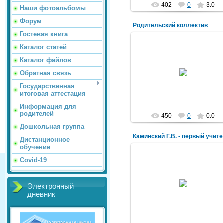
402
0
3.0
Наши фотоальбомы
Форум
Родительский коллектив
Гостевая книга
Каталог статей
Каталог файлов
29.06.2015
Обратная связь
mack
Государственная
итоговая аттестация
Информация для
родителей
450
0
0.0
Дошкольная группа
Каминский Г.В. - первый учит
Дистанционное
обучение
Covid-19
29.06.2015
Электронный
mack
дневник