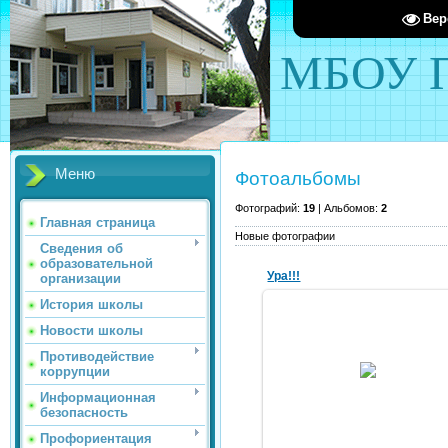
Вер
МБОУ П
Меню
Фотоальбомы
Фотографий:
19
| Альбомов:
2
Главная страница
Новые фотографии
Сведения об
образовательной
Ура!!!
организации
История школы
Новости школы
Противодействие
29.06.2015
коррупции
mack
Информационная
безопасность
Профориентация