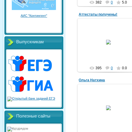
382
0
5.0
Аттестаты получены!
АИС "Контингент"
29.06.2015
Выпускникам
mack
395
0
0.0
Ольга Натхина
26.06.2015
mack
Полезные сайты